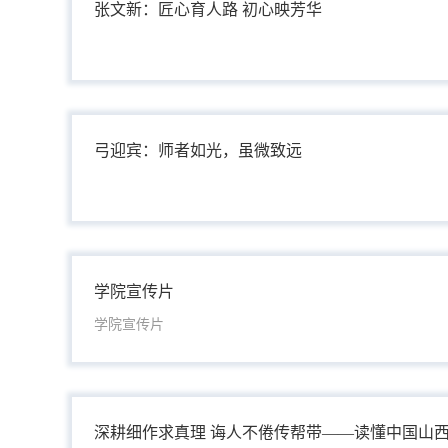
张文新：匠心育人路 初心映芳华
弓迎宾：师者如光，虽微致远
学院宣传片
学院宣传片
深耕细作求真理 诲人不倦传帮带——读懂中国山