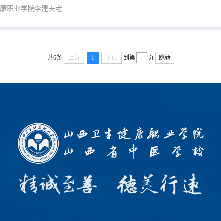
健康职业学院李建夫老
共6条
上页
1
下页
到第
页
跳转