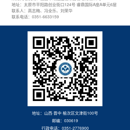
地址：太原市平阳路创业街口124号·睿鼎国际A座A单元6层
联系人：高志梅、冯全乐、刘荣华
联系电话：0351-6633159
地址：山西·晋中 榆次区文津街100号
邮编：030619
行政电话：0351-2776900