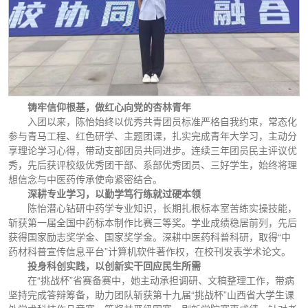
铸牢信仰根基，做红心向党的杏林青年
入团以来，陈怡始终以优秀共青团员标准严格自我约束，常态化
参与青马工程、红色研学、主题团课，扎实完成青年大学习，主动分
享理论学习心得，带动支部团员共同进步。连续三年团员民主评议优
秀，先后获评校级优秀团干部、系部优秀团员、三好学生，始终将理
想信念与中医药传承使命紧密结合。
深耕专业学习，以勤学笃行练就过硬本领
陈怡潜心钻研中药学专业知识，长期扎根标本室苦练实操技能，
斩获第一届全国中药标本制作比赛三等奖。学业成绩稳居前列，先后
获得国家励志奖学金、国家奖学金。深耕中医药科普科研，取得“中
药材科普宣传信息平台”计算机软件著作权，在校刊发表学术论文。
投身科创实践，以创新实干回应民生所需
在“挑战杯”省赛备赛中，她主动承担调研、文稿整理工作，带病
坚持完成答辩筹备，助力团队斩获第十九届“挑战杯”山西省大学生课