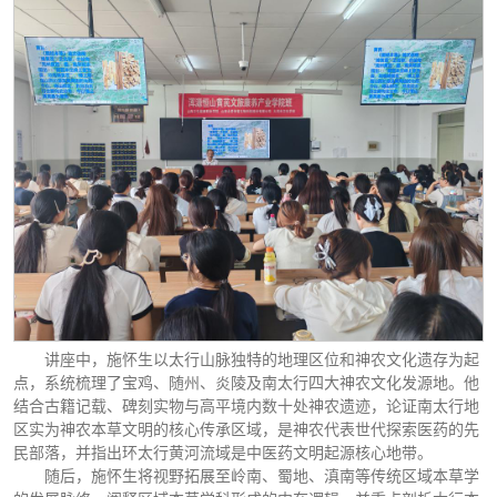
讲座中，施怀生以太行山脉独特的地理区位和神农文化遗存为起
点，系统梳理了宝鸡、随州、炎陵及南太行四大神农文化发源地。他
结合古籍记载、碑刻实物与高平境内数十处神农遗迹，论证南太行地
区实为神农本草文明的核心传承区域，是神农代表世代探索医药的先
民部落，并指出环太行黄河流域是中医药文明起源核心地带。
随后，施怀生将视野拓展至岭南、蜀地、滇南等传统区域本草学