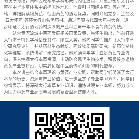
的发展脉络，阐释区域本草学科形成的内在逻辑，并重点剖析太行本
草在中华本草体系中的标志性地位。他援引《图经本草》等古代典
籍，详细解读绵黄芪、恒山黄芪的道地优势，同时介绍党参、连翘及
“四大怀药”等环太行山名优药材。通过回顾古代四大药材大会，进一
步印证了太行道地药材深厚的产业积淀与千年不衰的商贸传统。
结合黄河流域中医药发展相关国家政策，施怀生指出，当前打造
太行本草特色学科恰逢其时、顺应大势。他向同学们推介《太行本草
学研究导论》，并从药材生态栽培、药效物质基础研究、新药创制转
化等维度，系统讲解了研究路径。他勉励青年学子立足黄芪专业方
向，深入挖掘太行本草资源，主动融合现代生物技术，积极投身道地
黄芪产业链建设，切实肩负起中医药传承创新的时代使命。
本次讲座结合本草理论与黄芪产业实践，帮助同学们明晰了太行
本草的历史、资源与产业价值，进一步坚定了专业学习方向。同学们
纷纷表示，将深耕太行本草专业知识，锤炼过硬专业本领，努力成长
为助力中药产业高质量发展的复合型高技能人才。